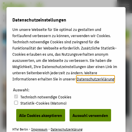
Master
Datenschutzeinstellungen
REGENERATIVE ENERGIEN
Menu
Um unsere Webseite für Sie optimal zu gestalten und
THEMEN
fortlaufend verbessern zu können, verwenden wir Cookies.
Bewerbung bis zum 17.8. verlängert!
Technisch notwendige Cookies sind zwingend für die
STUDIENINTERESSIERTE
Funktionalität der Webseite erforderlich. Zusätzliche Statistik-
Cookies erlauben es uns, das Nutzungsverhalten anonym
STUDIERENDE
auszuwerten, um die Webseite zu verbessern. Sie haben die
LABORE
Möglichkeit, Ihre Datenschutzeinstellungen über einen Link im
unteren Seitenbereich jederzeit zu ändern. Weitere
BERUF & KARRIERE
Informationen erhalten Sie in unserer
Datenschutzerklärung
.
FORSCHUNG
Auswahl:
PERSONEN
Technisch notwendige Cookies
Statistik-Cookies (Matomo)
BACHELORSTUDIENGANG
Alle Cookies akzeptieren
Auswahl verwenden
ZENTRALE SEITEN
HTW Berlin -
Impressum
-
Datenschutzerklärung