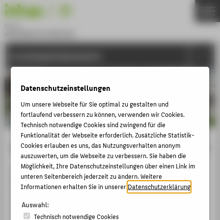
Master
REGENERATIVE ENERGIEN
Menu
STUDIENINTERESSIERTE
THEMEN
STUDIENINTERESSIERTE
Warum an der HTW Berlin studieren?
Datenschutzeinstellungen
STUDIERENDE
Um unsere Webseite für Sie optimal zu gestalten und
LABORE
fortlaufend verbessern zu können, verwenden wir Cookies.
Technisch notwendige Cookies sind zwingend für die
BERUF & KARRIERE
Funktionalität der Webseite erforderlich. Zusätzliche Statistik-
FORSCHUNG
Warum an der HTW Berlin studieren?
Cookies erlauben es uns, das Nutzungsverhalten anonym
auszuwerten, um die Webseite zu verbessern. Sie haben die
PERSONEN
Möglichkeit, Ihre Datenschutzeinstellungen über einen Link im
Studiengänge zu erneuerbaren Energien bietet die HTW
unteren Seitenbereich jederzeit zu ändern. Weitere
BACHELORSTUDIENGANG
Berlin nicht erst seit gestern, sondern bereits seit über
Informationen erhalten Sie in unserer
Datenschutzerklärung
.
30 Jahren an. Im Bachelorstudiengang Regenerative
Auswahl:
Energien lernst du alle relevanten erneuerbaren
ZENTRALE SEITEN
Technisch notwendige Cookies
Energieressourcen kennen: Von B wie Biomasse bis W